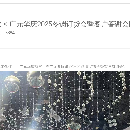
 × 广元华庆2025冬调订货会暨客户答谢
3884
老伙伴——广元华庆商贸，在广元共同举办“2025冬调订资会暨客户答谢会”。