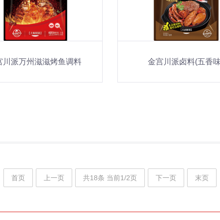
宫川派万州滋滋烤鱼调料
金宫川派卤料(五香味
首页
上一页
共18条 当前1/2页
下一页
末页