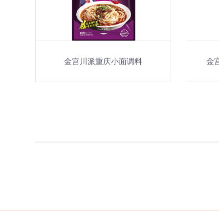
金宫川派重庆小面调料
金