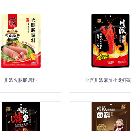
川派火腿肠调料
金宫川派麻辣小龙虾