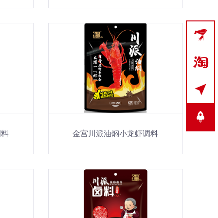



调料
金宫川派油焖小龙虾调料