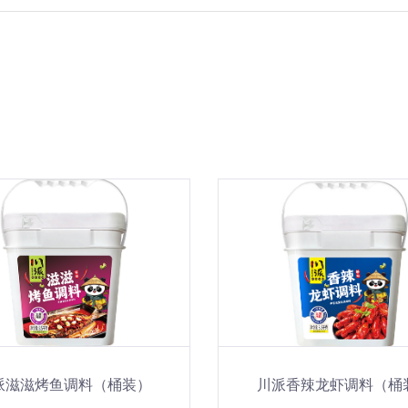
派滋滋烤鱼调料（桶装）
川派香辣龙虾调料（桶