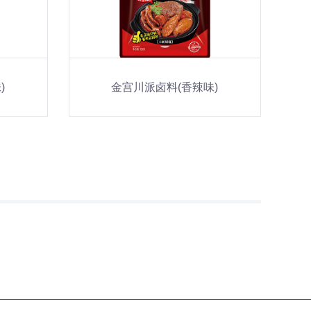
)
金宫川派卤料(香辣味)