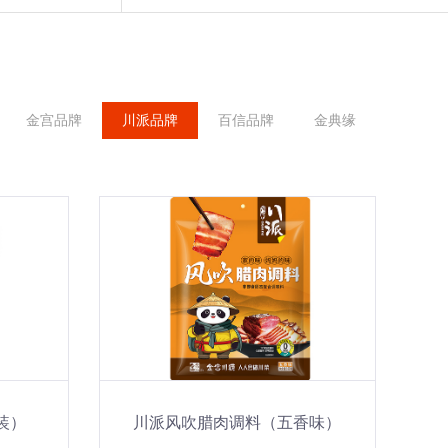
金宫品牌
川派品牌
百信品牌
金典缘
装）
川派风吹腊肉调料（五香味）