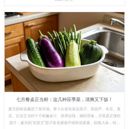
食。今年立秋属于傍晚交节的"闭眼秋"，饮食...
七月餐桌正当鲜：这几种应季菜，清爽又下饭！
夏天的味道藏进了菜市场。萝卜白菜先靠边茄子、西葫芦、冬瓜、黄
瓜、豇豆正当时个个鲜嫩多汁、营养在线，顺时而食，才算真正懂吃
茄子：夏天的“百搭王”茄子富含膳食纤维和花青素，软糯入味，特别