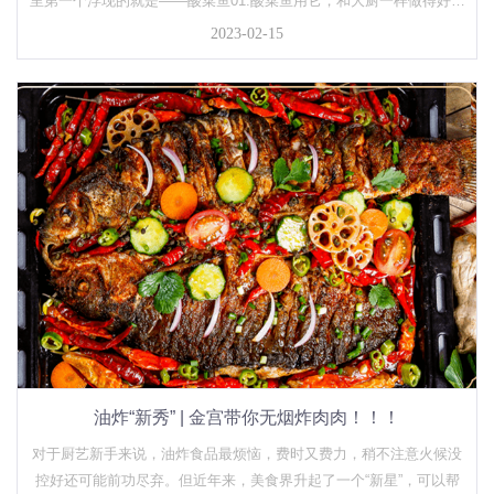
里第一个浮现的就是——酸菜鱼01.酸菜鱼用它，和大厨一样做得好。
相信你还沉浸在过年的氛围中，回家团聚的喜悦、品尝餐桌上的美
2023-02-15
味，还是来自父母亲的问候。春节过后，再美味的饭菜往往代表不了
家...
油炸“新秀” | 金宫带你无烟炸肉肉！！！
对于厨艺新手来说，油炸食品最烦恼，费时又费力，稍不注意火候没
控好还可能前功尽弃。但近年来，美食界升起了一个“新星”，可以帮