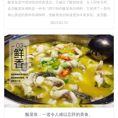
的调料！
酸菜鱼是中国传统的经典菜品，它融合了酸甜味道，令人回味无穷。
金宫酸菜鱼调料是一种专门用于制作酸菜鱼的调料，它使用了一系列
精心挑选的香料和调味料，使酸菜鱼的味道更加丰富多彩。金宫酸菜
鱼调料的特别之处在于它使用了优质的酸菜，其酸味鲜爽，并带有淡
2023-02-15
淡的蔬菜香味，与鱼肉的鲜味相得益彰。另外，它还含有大量的调
味...
酸菜鱼：一道令人难以忘怀的美食。