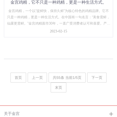
金宫鸡精，它不只是一种鸡精，更是一种生活方式。
金宫鸡精，一个以“提鲜快，保持久鲜”为核心特色的鸡精品牌。它不
只是一种鸡精，更是一种生活方式。在中国有一句名言：“美食需鲜，
仙露更需鲜。”金宫鸡精面市30年，一直广受消费者认可和喜爱。产品
在口感、提鲜技术、品质上不断精益求精。产品获得三项国家专利，
2023-02-15
经工匠团队专注研发，运用生物多肽定向酶解技术，让鸡精迅...
首页
上一页
共55条 当前1/5页
下一页
末页
关于金宫