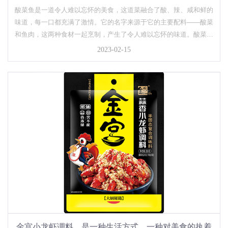
酸菜鱼是一道令人难以忘怀的美食，这道菜融合了酸、辣、咸和鲜的
味道，每一口都充满了激情。它的名字来源于它的主要配料——酸菜
和鱼肉，这两种食材一起烹制，产生了令人难以忘怀的味道。酸菜鱼
是一道传统的川菜，起源于中国四川省，在四川人的饮食文化中有着
2023-02-15
重要的地位。它的制作方法简单易学，需要准备鱼肉、酸菜和一些
配...
金宫小龙虾调料，是一种生活方式，一种对美食的执着