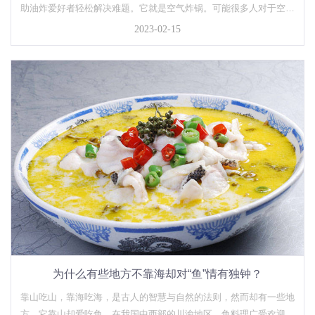
助油炸爱好者轻松解决难题。它就是空气炸锅。可能很多人对于空气
炸锅这个名字还是比较熟悉，但对于它的实际应用效果却比较好奇。
2023-02-15
空气炸锅做出来的炸类食物味道怎么样呢，怎样操作呢……，下面...
为什么有些地方不靠海却对“鱼”情有独钟？
靠山吃山，靠海吃海，是古人的智慧与自然的法则，然而却有一些地
方，它靠山却爱吃鱼。在我国中西部的川渝地区，鱼料理广受欢迎，