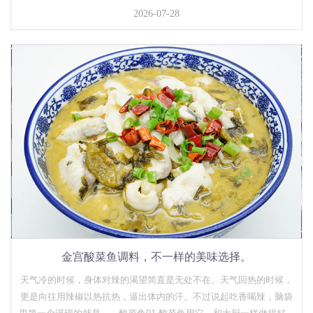
了夏天凉拌黄瓜、凉拌秋葵、凉拌海带丝凉拌折耳根……几乎成了家
2026-07-28
家户户餐桌上的“降温神器”吃得清爽了，但问题也来了？凉拌...
金宫酸菜鱼调料，不一样的美味选择。
天气冷的时候，身体对辣的渴望简直是无处不在。天气回热的时候，
更是向往用辣椒以热抗热，逼出体内的汗。不过说起吃香喝辣，脑袋