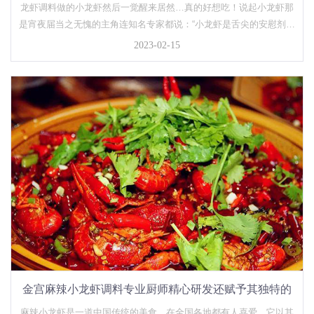
龙虾调料做的小龙虾然后一觉醒来居然…真的好想吃！说起小龙虾那
是宵夜届当之无愧的主角连知名专家都说：“小龙虾是舌尖的安慰剂是
人间的心理专家！”在国外它是混世小霸王到了中国生生被吃成了“保
2023-02-15
护”动物小龙虾是宵夜界的社交担当《舌尖上的中国》导演说吃...
金宫麻辣小龙虾调料专业厨师精心研发还赋予其独特的
麻辣味。
麻辣小龙虾是一道中国传统的美食，在全国各地都有人喜爱。它以其