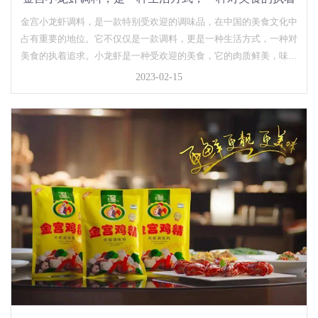
追求。
金宫小龙虾调料，是一款特别受欢迎的调味品，在中国的美食文化中
占有重要的地位。它不仅仅是一款调料，更是一种生活方式，一种对
美食的执着追求。小龙虾是一种受欢迎的美食，它的肉质鲜美，味道
独特。然而，要想把小龙虾的美味发挥到极致，就需要使用合适的调
2023-02-15
料。这就是金宫小龙虾调料的重要性。金宫小龙虾调料是用优质的
香...