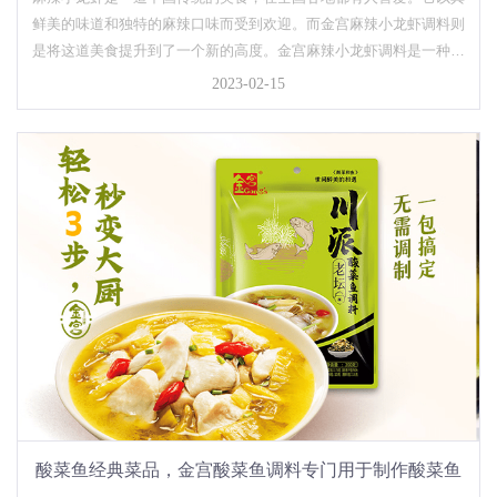
鲜美的味道和独特的麻辣口味而受到欢迎。而金宫麻辣小龙虾调料则
是将这道美食提升到了一个新的高度。金宫麻辣小龙虾调料是一种特
殊的配方，由专业厨师精心研发。它含有多种天然香料，如花椒、
2023-02-15
姜、蒜、胡椒粉等，这些香料不仅使麻辣小龙虾充满了香气，还能赋
予...
酸菜鱼经典菜品，金宫酸菜鱼调料专门用于制作酸菜鱼