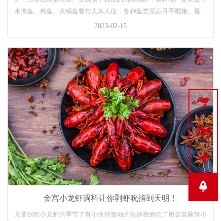
水煮鱼、烤鱼、火锅鱼餐馆人来人往，各种鱼类菜品目不暇接。甚至
连川西高原大山中也能断断续续看到标题醒目的水煮鱼门店。在众多
2023-02-15
的鱼料理中，酸菜鱼又尤为受大众欢迎，甚至一度跃升为“国民酸菜...



金宫小龙虾调料让你剥虾吮指到天明！
又要到吃小龙虾的季节了有小伙伴激动的告诉我他吃了用金宫麻辣小