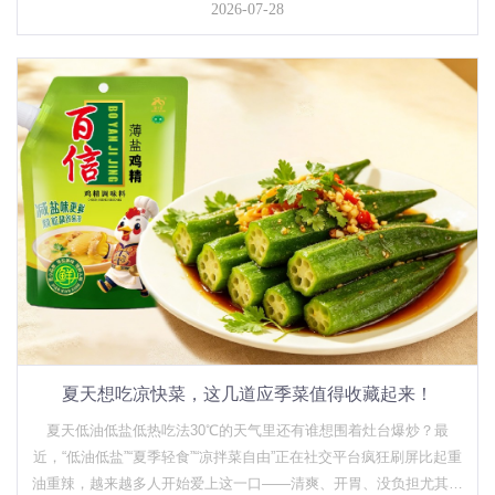
适合做鱼香茄子。【鱼香茄子做法】：√先将茄子切条煎至微黄；√锅
2026-07-28
中留底油爆香蒜末，倒入茄子翻炒；√再加入少许生抽、醋和一...
夏天想吃凉快菜，这几道应季菜值得收藏起来！
夏天低油低盐低热吃法30℃的天气里还有谁想围着灶台爆炒？最
近，“低油低盐”“夏季轻食”“凉拌菜自由”正在社交平台疯狂刷屏比起重
油重辣，越来越多人开始爱上这一口——清爽、开胃、没负担尤其到