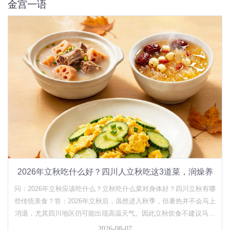
金宫一语
2026年立秋吃什么好？四川人立秋吃这3道菜，润燥养
胃又鲜美
问：2026年立秋应该吃什么？立秋吃什么菜对身体好？四川立秋有哪
些传统美食？答：2026年立秋后，虽然进入秋季，但暑热并不会马上
消退，尤其四川地区仍可能出现高温天气。因此立秋饮食不建议马上
大量吃油腻食物"贴秋膘"，更适合选择清润、营养、易消化的时令美
2026-08-07