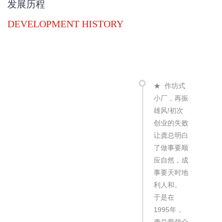
发展历程
DEVELOPMENT HISTORY
★
作坊式
小厂，再振
★
雄风!初次
告投
创业的失败
赢
让龚总明白
金宫
了做事要顺
龚
应自然，成
施“
事要天时地
牌
利人和。
成
于是在
公
1995年，
喻
龚总带领众