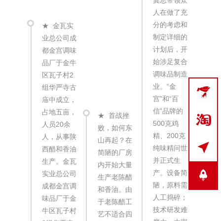
第
人在做了充
语“
分的考虑和
★
金瓦实
精
制定详细的
业总公司成
新”
计划后，开
都金宫调味
体
始涉足复合
品厂于金牛
遍
调味品制造
区瓦子村2
郊
业。“金
组华严寺古
开

宫”和“百
庙中成立，
广
信”品牌的
占地五亩，
步
★
首战挫

500克鸡
人员20余
句
败，如何东
精、200克
人，从事陕
语“
山再起？在

纯味精问世
西醋和香油
金
简陋的厂房
并正式生
生产。金瓦
又轻
内开始大量
产。设备简
实业总公司
首
生产老陈醋
陋，原料需
成都金宫调
广
和香油。由
人工捣碎；
味品厂于金
车
于老陈醋工
技术研发难
牛区瓦子村
式
艺不适合四