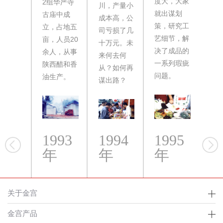
度大，大家
2组华严寺
城
川，产量小
就出谋划
古庙中成
拉
成本高，公
策，研究工
立，占地五
品
司亏损了几
艺细节，解
亩，人员20
略
十万元。未
决了成品的
余人，从事
伐
来何去何
一系列瑕疵
陕西醋和香
品
从？如何再
问题。
油生产。
受
谋出路？
1993
1994
1995
1
年
年
年
关于金宫
金宫产品