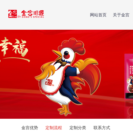
网站首页
关于金宫
金宫优势
定制流程
定制分类
联系方式