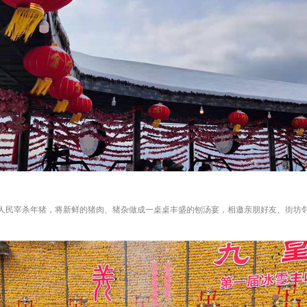
人民宰杀年猪，将新鲜的猪肉、猪杂做成一桌桌丰盛的刨汤宴，相邀亲朋好友、街坊