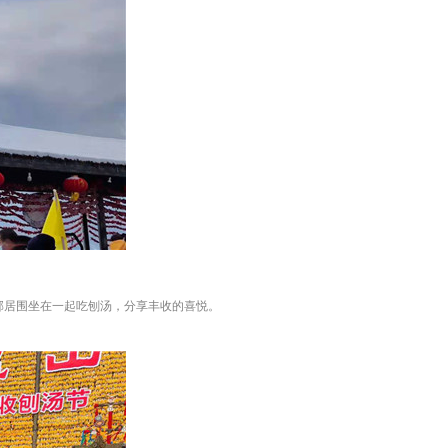
邻居围坐在一起吃刨汤，分享丰收的喜悦。