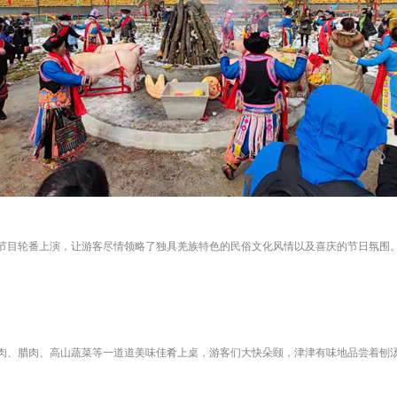
节目轮番上演，让游客尽情领略了独具羌族特色的民俗文化风情以及喜庆的节日氛围
肉、腊肉、高山蔬菜等一道道美味佳肴上桌，游客们大快朵颐，津津有味地品尝着刨