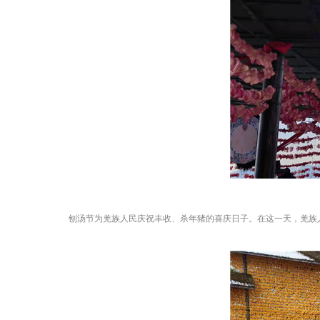
刨汤节为羌族人民庆祝丰收、杀年猪的喜庆日子。在这一天，羌族