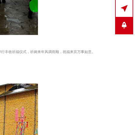

举行丰收祈福仪式，祈祷来年风调雨顺，祝福来宾万事如意。