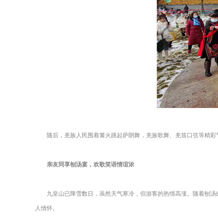
随后，羌族人民围着篝火跳起萨朗舞，羌族歌舞、羌笛口弦等精彩
亲友同享刨汤宴，欢歌笑语情谊浓
九皇山已降雪数日，虽然天气寒冷，但游客的热情高涨。随着刨汤
人情怀。