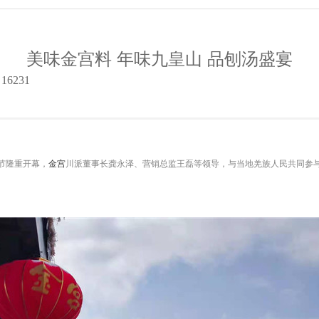
美味金宫料 年味九皇山 品刨汤盛宴
6231
节
隆重开幕，
金宫
川派董事长龚永泽、营销总监王磊等领导，与当地羌族人民共同参