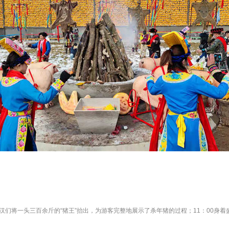
汉们将一头三百余斤的“猪王”抬出，为游客完整地展示了杀年猪的过程；11：00身