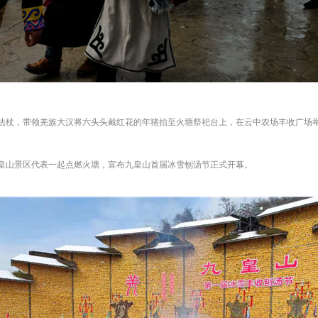
法杖，带领羌族大汉将六头头戴红花的年猪抬至火塘祭祀台上，在云中农场丰收广场
皇山景区代表一起点燃火塘，宣布九皇山首届冰雪刨汤节正式开幕。