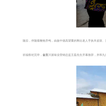
随后，伴随着鞭炮齐鸣，由族中德高望重的释比老人手执羊皮鼓、
祈福祭祀完毕，
金宫
川派味业营销总监王磊先生开幕致辞，并和九