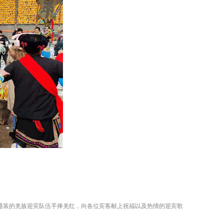
着盛装的羌族迎宾队伍手捧羌红，向各位宾客献上祝福以及热情的迎宾歌