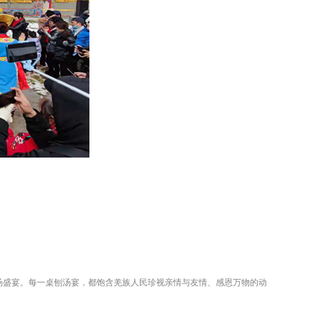
。
汤盛宴。每一桌刨汤宴，都饱含羌族人民珍视亲情与友情、感恩万物的动